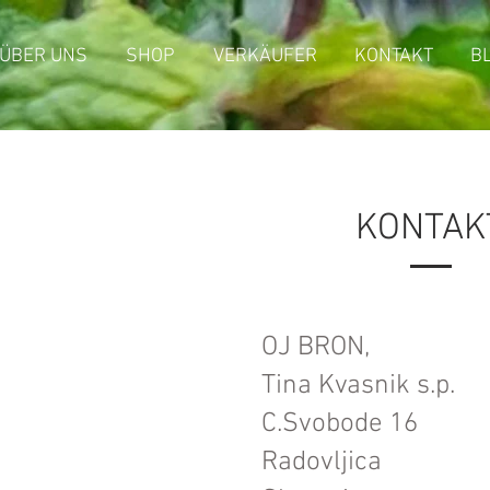
ÜBER UNS
SHOP
VERKÄUFER
KONTAKT
B
KONTAK
OJ BRON,
Tina Kvasnik s.p.
C.Svobode 16
Radovljica